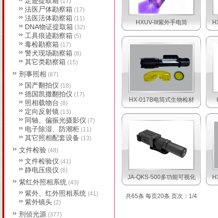
足迹提取箱
(17)
法医尸体勘察箱
(17)
法医活体勘察箱
(11)
HXUV-III紫外手电筒
H
DNA物证提取箱
(32)
工具痕迹勘察箱
(5)
毒检勘察箱
(17)
警犬现场勘察箱
(8)
其它类勘察箱
(15)
刑事照相
(87)
国产翻拍仪
(18)
德国凯撒翻拍仪
(17)
HX-017B电筒式生物检材
照相载物台
(8)
定向反射镜
(13)
同轴、偏振光摄影仪
(7)
电子除湿、防潮柜
(11)
其它照相配套设备
(13)
文件检验
(48)
文件检验仪
(41)
静电压痕仪
(6)
JA-QKS-500多功能可视化
H
紫红外照相系统
(43)
紫外、红外照相系统
(41)
共65条 每页20条 页次：1/4
紫外镜头
(2)
刑侦光源
(377)