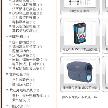
足迹提取箱
(17)
法医尸体勘察箱
(17)
法医活体勘察箱
(11)
380型警务伸缩梯
DNA物证提取箱
(32)
工具痕迹勘察箱
(5)
毒检勘察箱
(17)
警犬现场勘察箱
(8)
其它类勘察箱
(15)
刑事照相
(87)
国产翻拍仪
(18)
德国凯撒翻拍仪
(17)
博士GLM250VF专业室外激
照相载物台
(8)
定向反射镜
(13)
同轴、偏振光摄影仪
(7)
电子除湿、防潮柜
(11)
其它照相配套设备
(13)
文件检验
(48)
文件检验仪
(41)
静电压痕仪
(6)
澳洲新仪器TM1500手持激
徕
紫红外照相系统
(43)
紫外、红外照相系统
(41)
共27条 每页20条 页次：1/2
紫外镜头
(2)
刑侦光源
(377)