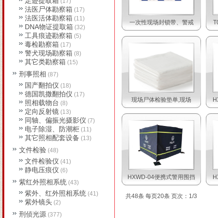
足迹提取箱
(17)
法医尸体勘察箱
(17)
法医活体勘察箱
(11)
一次性现场封锁带、警戒
T
DNA物证提取箱
(32)
工具痕迹勘察箱
(5)
毒检勘察箱
(17)
警犬现场勘察箱
(8)
其它类勘察箱
(15)
刑事照相
(87)
国产翻拍仪
(18)
德国凯撒翻拍仪
(17)
现场尸体检验垫单,现场
H
照相载物台
(8)
定向反射镜
(13)
同轴、偏振光摄影仪
(7)
电子除湿、防潮柜
(11)
其它照相配套设备
(13)
文件检验
(48)
文件检验仪
(41)
静电压痕仪
(6)
HXWD-04便携式警用围挡
H
紫红外照相系统
(43)
紫外、红外照相系统
(41)
共48条 每页20条 页次：1/3
紫外镜头
(2)
刑侦光源
(377)