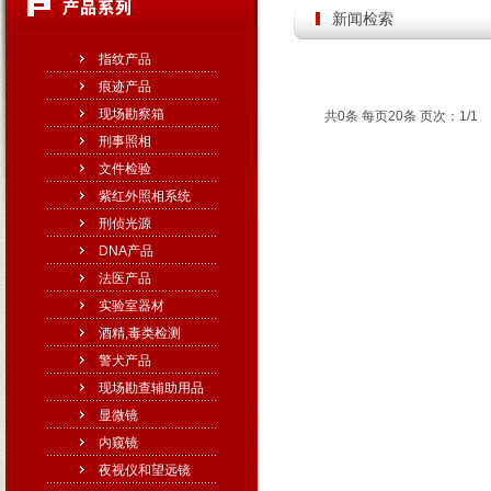
新闻检索
指纹产品
痕迹产品
现场勘察箱
共0条 每页20条 页次：1/1
刑事照相
文件检验
紫红外照相系统
刑侦光源
DNA产品
法医产品
实验室器材
酒精,毒类检测
警犬产品
现场勘查辅助用品
显微镜
内窥镜
夜视仪和望远镜