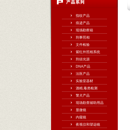
指纹产品
痕迹产品
现场勘察箱
刑事照相
文件检验
紫红外照相系统
刑侦光源
DNA产品
法医产品
实验室器材
酒精,毒类检测
警犬产品
现场勘查辅助用品
显微镜
内窥镜
夜视仪和望远镜