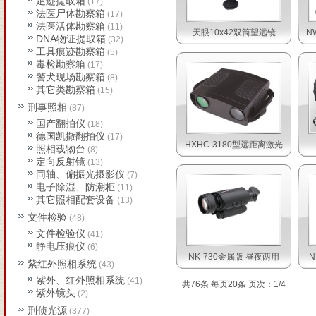
足迹提取箱
(17)
法医尸体勘察箱
(17)
法医活体勘察箱
(11)
天眼10x42双筒望远镜
N
DNA物证提取箱
(32)
工具痕迹勘察箱
(5)
毒检勘察箱
(17)
警犬现场勘察箱
(8)
其它类勘察箱
(15)
刑事照相
(87)
国产翻拍仪
(18)
德国凯撒翻拍仪
(17)
HXHC-3180型远距离激光
照相载物台
(8)
定向反射镜
(13)
同轴、偏振光摄影仪
(7)
电子除湿、防潮柜
(11)
其它照相配套设备
(13)
文件检验
(48)
文件检验仪
(41)
静电压痕仪
(6)
NK-730金属版 昼夜两用
N
紫红外照相系统
(43)
紫外、红外照相系统
(41)
共76条 每页20条 页次：1/4
紫外镜头
(2)
刑侦光源
(377)