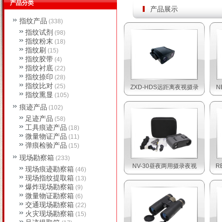
产品分类
产品展示
指纹产品
(338)
指纹试剂
(98)
指纹粉末
(18)
指纹刷
(15)
指纹胶带
(4)
指纹衬底
(22)
指纹捺印
(28)
指纹比对
(25)
ZXD-HDS远距离夜视摄录
N
指纹熏显
(105)
痕迹产品
(102)
足迹产品
(58)
工具痕迹产品
(18)
微量物证产品
(11)
弹痕检验产品
(15)
现场勘察箱
(233)
NV-30昼夜两用摄录夜视
R
现场痕迹勘察箱
(46)
现场指纹提取箱
(13)
爆炸现场勘察箱
(9)
微量物证勘察箱
(6)
交通现场勘察箱
(22)
火灾现场勘察箱
(15)