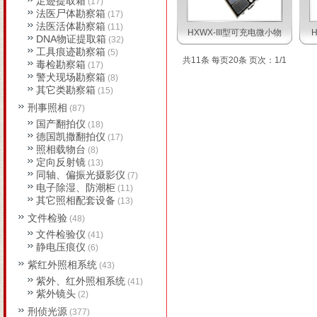
足迹提取箱
(17)
法医尸体勘察箱
(17)
法医活体勘察箱
(11)
HXWX-III型可充电微小物
DNA物证提取箱
(32)
工具痕迹勘察箱
(5)
共11条 每页20条 页次：1/1
毒检勘察箱
(17)
警犬现场勘察箱
(8)
其它类勘察箱
(15)
刑事照相
(87)
国产翻拍仪
(18)
德国凯撒翻拍仪
(17)
照相载物台
(8)
定向反射镜
(13)
同轴、偏振光摄影仪
(7)
电子除湿、防潮柜
(11)
其它照相配套设备
(13)
文件检验
(48)
文件检验仪
(41)
静电压痕仪
(6)
紫红外照相系统
(43)
紫外、红外照相系统
(41)
紫外镜头
(2)
刑侦光源
(377)