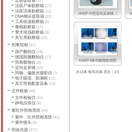
足迹提取箱
(17)
法医尸体勘察箱
(17)
法医活体勘察箱
(11)
HXDF-IV型定向反射镜（
DNA物证提取箱
(32)
工具痕迹勘察箱
(5)
毒检勘察箱
(17)
警犬现场勘察箱
(8)
其它类勘察箱
(15)
刑事照相
(87)
国产翻拍仪
(18)
德国凯撒翻拍仪
(17)
HXKP-II多功能指纹拍照
照相载物台
(8)
定向反射镜
(13)
共13条 每页20条 页次：1/1
同轴、偏振光摄影仪
(7)
电子除湿、防潮柜
(11)
其它照相配套设备
(13)
文件检验
(48)
文件检验仪
(41)
静电压痕仪
(6)
紫红外照相系统
(43)
紫外、红外照相系统
(41)
紫外镜头
(2)
刑侦光源
(377)