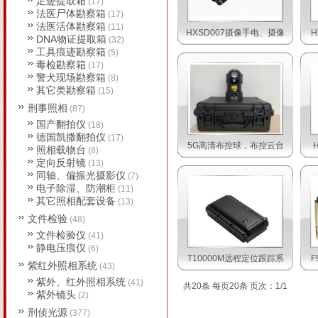
足迹提取箱
(17)
法医尸体勘察箱
(17)
法医活体勘察箱
(11)
HXSD007摄像手电、摄像
DNA物证提取箱
(32)
工具痕迹勘察箱
(5)
毒检勘察箱
(17)
警犬现场勘察箱
(8)
其它类勘察箱
(15)
刑事照相
(87)
国产翻拍仪
(18)
德国凯撒翻拍仪
(17)
5G高清布控球，布控云台
照相载物台
(8)
定向反射镜
(13)
同轴、偏振光摄影仪
(7)
电子除湿、防潮柜
(11)
其它照相配套设备
(13)
文件检验
(48)
文件检验仪
(41)
静电压痕仪
(6)
T10000M远程定位跟踪系
紫红外照相系统
(43)
紫外、红外照相系统
(41)
共20条 每页20条 页次：1/1
紫外镜头
(2)
刑侦光源
(377)