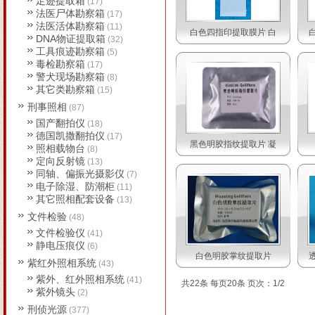
足迹提取箱
(17)
法医尸体勘察箱
(17)
法医活体勘察箱
(11)
白色四指印提取膜片 白
DNA物证提取箱
(32)
工具痕迹勘察箱
(5)
毒检勘察箱
(17)
警犬现场勘察箱
(8)
其它类勘察箱
(15)
刑事照相
(87)
国产翻拍仪
(18)
德国凯撒翻拍仪
(17)
黑色明胶指纹提取片 凝
照相载物台
(8)
定向反射镜
(13)
同轴、偏振光摄影仪
(7)
电子除湿、防潮柜
(11)
其它照相配套设备
(13)
文件检验
(48)
文件检验仪
(41)
静电压痕仪
(6)
白色明胶掌纹提取片​
紫红外照相系统
(43)
紫外、红外照相系统
(41)
共22条 每页20条 页次：1/2
紫外镜头
(2)
刑侦光源
(377)