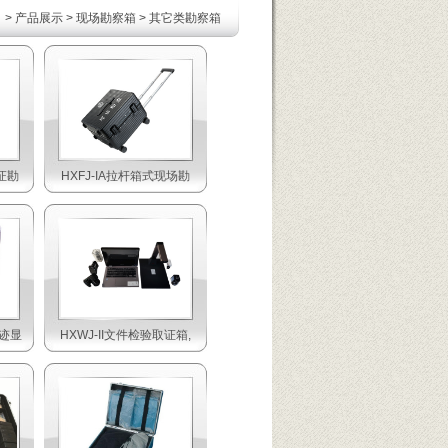
司
>
产品展示
>
现场勘察箱
>
其它类勘察箱
证勘
HXFJ-IA拉杆箱式现场勘
字迹显
HXWJ-II文件检验取证箱,