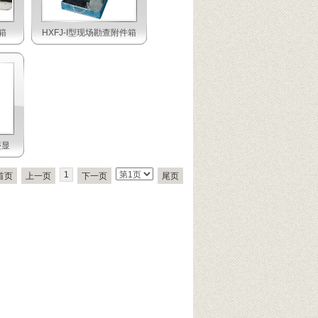
箱
HXFJ-I型现场勘查附件箱
迹显
1
首页
上一页
下一页
尾页