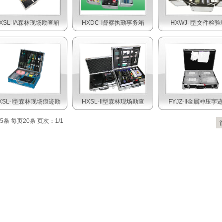
XSL-IA森林现场勘查箱
HXDC-I督察执勤事务箱
HXWJ-I型文件检验
XSL-I型森林现场痕迹勘
HXSL-II型森林现场勘查
FYJZ-II金属冲压字
5条 每页20条 页次：1/1