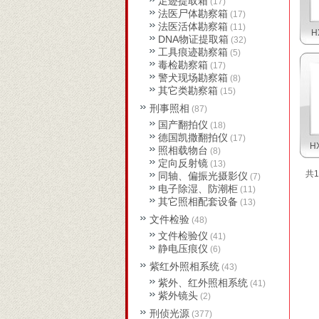
足迹提取箱
(17)
法医尸体勘察箱
(17)
法医活体勘察箱
(11)
H
DNA物证提取箱
(32)
工具痕迹勘察箱
(5)
毒检勘察箱
(17)
警犬现场勘察箱
(8)
其它类勘察箱
(15)
刑事照相
(87)
国产翻拍仪
(18)
德国凯撒翻拍仪
(17)
H
照相载物台
(8)
定向反射镜
(13)
共1
同轴、偏振光摄影仪
(7)
电子除湿、防潮柜
(11)
其它照相配套设备
(13)
文件检验
(48)
文件检验仪
(41)
静电压痕仪
(6)
紫红外照相系统
(43)
紫外、红外照相系统
(41)
紫外镜头
(2)
刑侦光源
(377)