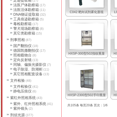
足迹提取箱
(17)
法医尸体勘察箱
(17)
法医活体勘察箱
(11)
C042 靶向试剂雾化显现
L
DNA物证提取箱
(32)
工具痕迹勘察箱
(5)
毒检勘察箱
(17)
警犬现场勘察箱
(8)
其它类勘察箱
(15)
刑事照相
(87)
国产翻拍仪
(18)
德国凯撒翻拍仪
(17)
HXSP-300型502指纹熏显
H
照相载物台
(8)
定向反射镜
(13)
同轴、偏振光摄影仪
(7)
电子除湿、防潮柜
(11)
其它照相配套设备
(13)
文件检验
(48)
文件检验仪
(41)
静电压痕仪
(6)
HXSP-2300型502手印熏显
H
紫红外照相系统
(43)
紫外、红外照相系统
(41)
共105条 每页20条 页次：1/6
紫外镜头
(2)
刑侦光源
(377)