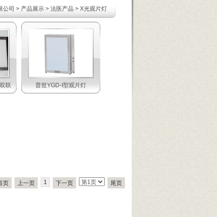
限公司
>
产品展示
>
法医产品
>
X光观片灯
晶双联
普世YGD-I型观片灯
1
首页
上一页
下一页
尾页