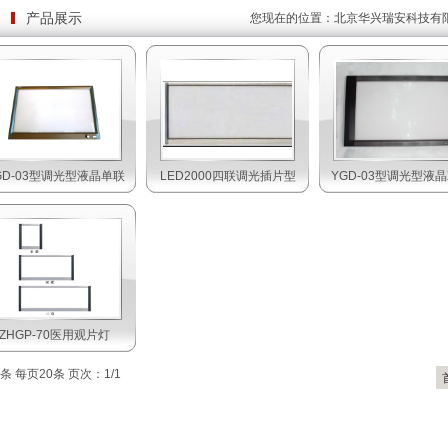
产品展示
您现在的位置：
北京华兴瑞安科技有
GD-03型调光型液晶单联
LED2000四联调光插片型
YGD-03型调光型液
ZHGP-70医用观片灯
条 每页20条 页次：1/1