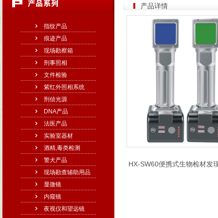
产品详情
指纹产品
痕迹产品
现场勘察箱
刑事照相
文件检验
紫红外照相系统
刑侦光源
DNA产品
法医产品
实验室器材
酒精,毒类检测
警犬产品
HX-SW60便携式生物检材
现场勘查辅助用品
显微镜
内窥镜
夜视仪和望远镜