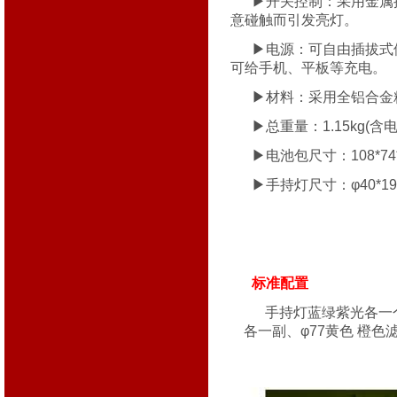
▶开关控制：采用金属
意碰触而引发亮灯。
▶电源：可自由插拔式
可给手机、平板等充电。
▶材料：采用全铝合金
▶总重量：1.15kg(含电
▶电池包尺寸：108*74
▶手持灯尺寸：φ40*198
标准配置
手持灯蓝绿紫光各一
各一副、φ77黄色 橙