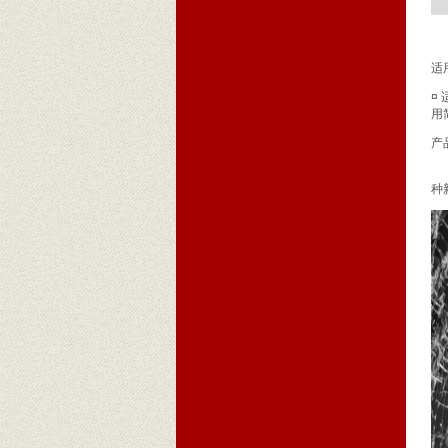
适
¤
用
产
种