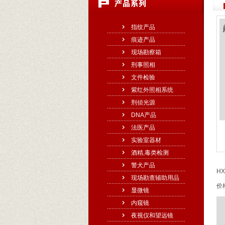
指纹产品
痕迹产品
现场勘察箱
刑事照相
文件检验
紫红外照相系统
刑侦光源
DNA产品
法医产品
实验室器材
酒精,毒类检测
警犬产品
H
现场勘查辅助用品
价格
显微镜
内窥镜
夜视仪和望远镜