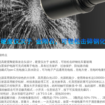
能特点
 超高硬度陶瓷珠攻击头设计，硬度仅次于
金刚石，可轻松击碎钢化车窗玻璃
 内置保护电路可充式锂离子电池，具有过充保护、过放保护、防短路功能
 隐藏式Type-C充电接口,防水防尘，可与电子产品通用充电线，充电方便，充电时
。
 光源采用第四代绿色的大功率、高亮度白光LED，光源耗能少，使用寿命长达100000
 反射器采用航空铝材，科技表面处理工艺，反光效率高，灯具照射距离可达500米以上
 智能芯片控制开关，重按大开关锁定强光，此时轻触可切换强-中-弱，如此循环，再
续轻触双击可开启极亮模式；小开关：任意状态下，按下可实现优先爆闪；
密封性好，防水等级可达IP67（水下0.5-1米，浸泡30分钟）
 电量提醒功能：共4格电量指示灯，4颗亮起-75%-100%，、3颗亮起-50%-75%，、2
 高能无记忆电池，容量大，寿命长；一次充足电后，放置一年储电量不代于满容量的8