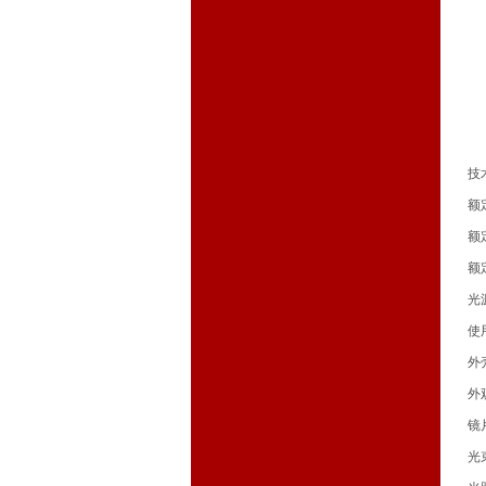
技
额
额
额
光
使
外
外
镜
光