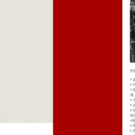
性
¤
¤
¤
满
¤
¤
¤
连
¤
¤
¤