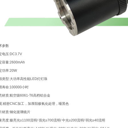
术参数
定电压:DC3.7V
定容量:2600mAh
定功率:20W
源类型:大功率高性能LED灯灯珠
用寿命:100000小时
壳材质:航空级6061-T6高档铝合金
观:精密CNC加工，加厚阳极氧化处理，哑黑色
片材质:钢化玻璃镜片
束亮度:极亮光≥1100流明/ 强光≥700流明/ 中光≥200流明/ 弱光≥40流明