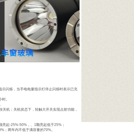
电量指示闪烁，当手电电量指示灯停止闪烁时表示已充
小时。
。
重按关机；关机状态下，轻触大开关实现点射功能，
颗亮起-25%-50%，、1颗亮起低于25%；
0%；两年内不低于满容量的70%。