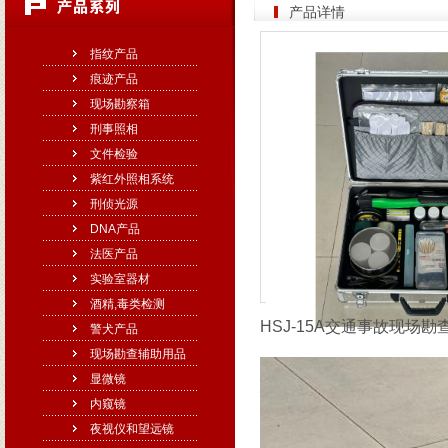
产品详情
指纹产品
痕迹产品
现场勘察箱
刑事照相
文件检验
紫红外照相系统
刑侦光源
DNA产品
法医产品
实验室器材
酒精,毒类检测
HSJ-15A交通事故现场勘查
警犬产品
现场勘查辅助用品
显微镜
内窥镜
夜视仪和望远镜