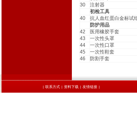
30
注射器
初检工具
40
抗人血红蛋白金标试
防护用品
42
医用橡胶手套
43
一次性头罩
44
一次性口罩
45
一次性鞋套
46
防割手套
联系方式
资料下载
友情链接
|
|
|
|