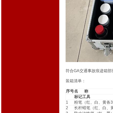
符合GA交通事故痕迹箱部
装箱清单：
序号
名 称
标记工具
1
粉笔（红、白、黄各
2
长杆蜡笔（红、白、