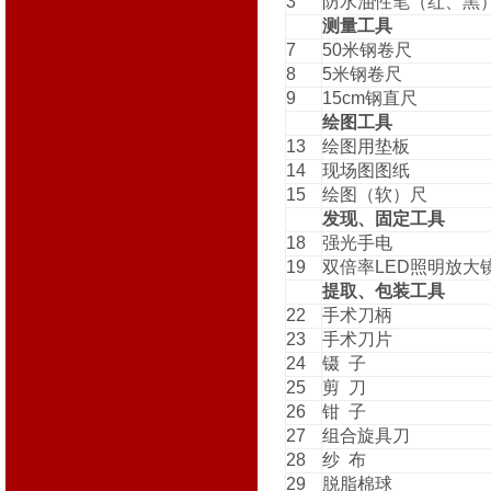
3
防水油性笔（红、黑
测量工具
7
50米钢卷尺
8
5米钢卷尺
9
15cm钢直尺
绘图工具
13
绘图用垫板
14
现场图图纸
15
绘图（软）尺
发现、固定工具
18
强光手电
19
双倍率LED照明放大
提取、包装工具
22
手术刀柄
23
手术刀片
24
镊 子
25
剪 刀
26
钳 子
27
组合旋具刀
28
纱 布
29
脱脂棉球