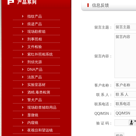
信息反馈
指纹产品
痕迹产品
留言主题：
现场勘察箱
刑事照相
文件检验
紫红外照相系统
留言内容：
刑侦光源
DNA产品
法医产品
实验室器材
客户名称：
酒精,毒类检测
联 系 人：
警犬产品
联系电话：
现场勘查辅助用品
QQ/MSN：
显微镜
内窥镜
验 证 码：
夜视仪和望远镜