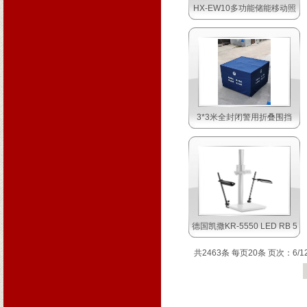
HX-EW10多功能储能移动照
3*3米全封闭警用折叠围挡
德国凯撒KR-5550 LED RB 5
共2463条 每页20条 页次：6/1