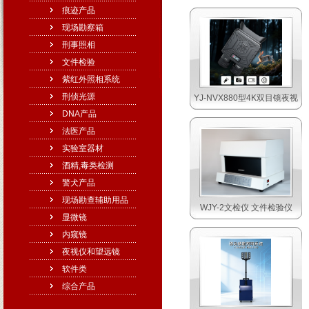
痕迹产品
现场勘察箱
刑事照相
文件检验
紫红外照相系统
刑侦光源
YJ-NVX880型4K双目镜夜视
DNA产品
法医产品
实验室器材
酒精,毒类检测
警犬产品
现场勘查辅助用品
WJY-2文检仪 文件检验仪
显微镜
内窥镜
夜视仪和望远镜
软件类
综合产品