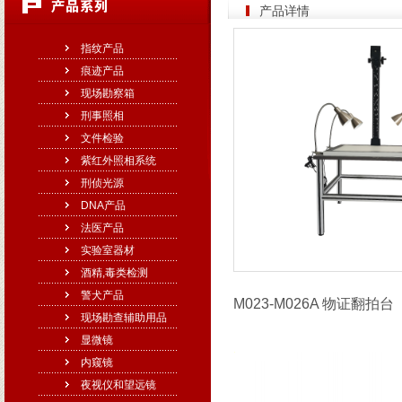
产品详情
指纹产品
痕迹产品
现场勘察箱
刑事照相
文件检验
紫红外照相系统
刑侦光源
DNA产品
法医产品
实验室器材
酒精,毒类检测
警犬产品
M023-M026A 物证翻拍
现场勘查辅助用品
显微镜
内窥镜
夜视仪和望远镜