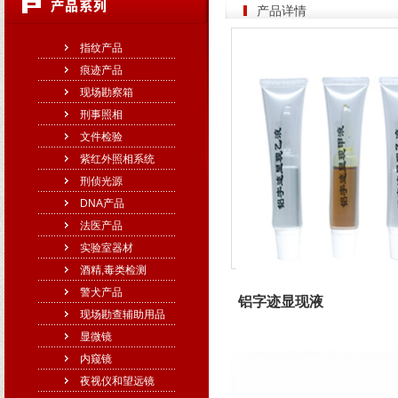
产品详情
指纹产品
痕迹产品
现场勘察箱
刑事照相
文件检验
紫红外照相系统
刑侦光源
DNA产品
法医产品
实验室器材
酒精,毒类检测
警犬产品
铝字迹显现液
现场勘查辅助用品
显微镜
内窥镜
夜视仪和望远镜